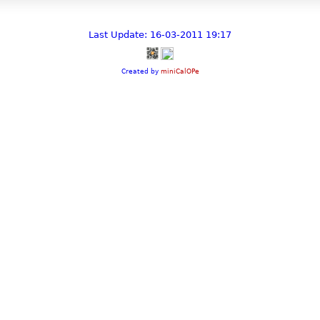
Last Update: 16-03-2011 19:17
Created by
miniCalOPe