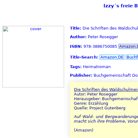
Izzy´s freie 
Title:
Die Schriften des Waldschu
Author:
Peter Rosegger
ISBN:
978-3886750085
Amazon.
Title-Search:
Amazon.DE
Buchf
Tags:
Heimatroman
Publisher:
Buchgemeinschaft Don
Die Schriften des Waldschulmei
Autor: Peter Rosegger
Herausgeber: Buchgemeinschaf
Genre: Erzählung
Quelle: Project Gutenberg
Auf Wald- und Bergwanderungen
macht sich ihre Probleme, Vorurt
(Amazon)