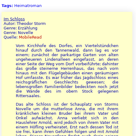
Tags:
Heimatroman
Im Schloss
Autor: Theodor Storm
Genre: Erzählung
Genre: Novelle
Quelle:
MobileRead
Vom Kirchhofe des Dorfes, ein Viertelstündchen
hinauf durch den Tannenwald, dann lag es vor
einem; zunächst der parkartige Garten von alten
ungeheueren Lindenalleen eingefasst, an deren
einer Seite der Weg vom Dorf vorbeiführte; dahinter
das große steinerne Herrenhaus, das nach vorn
hinaus mit den Flügelgebäuden einen geräumigen
Hof umfasste. Es war früher das Jagdschloss eines
reichsgräflichen Geschlechts gewesen; die
lebensgroßen Familienbilder bedeckten noch jetzt
die Wände des im obern Stock gelegenen
Rittersaales.
Das alte Schloss ist der Schauplatz von Storms
Novelle um die mutterlose Anna, die mit ihrem
kränklichen kleinen Bruder bei ihrem Vater und
Onkel aufwächst. Anna verliebt sich in den
Hauslehrer Arnold, wird jedoch von ihrem Vater mit
einem Höfling verheiratet. Erst nach dessen Tod ist
sie frei, kann ihren Gefühlen folgen und mit Arnold