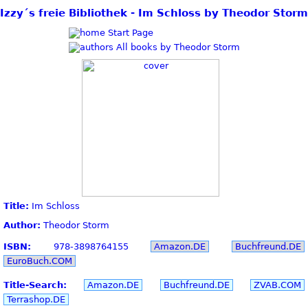
Izzy´s freie Bibliothek - Im Schloss by Theodor Storm
Start Page
All books by Theodor Storm
Title:
Im Schloss
Author:
Theodor Storm
ISBN:
978-3898764155
Amazon.DE
Buchfreund.DE
EuroBuch.COM
Title-Search:
Amazon.DE
Buchfreund.DE
ZVAB.COM
Terrashop.DE