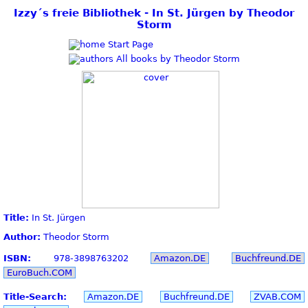
Izzy´s freie Bibliothek - In St. Jürgen by Theodor
Storm
Start Page
All books by Theodor Storm
Title:
In St. Jürgen
Author:
Theodor Storm
ISBN:
978-3898763202
Amazon.DE
Buchfreund.DE
EuroBuch.COM
Title-Search:
Amazon.DE
Buchfreund.DE
ZVAB.COM