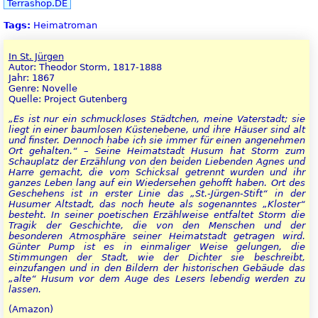
Terrashop.DE
Tags:
Heimatroman
In St. Jürgen
Autor: Theodor Storm, 1817-1888
Jahr: 1867
Genre: Novelle
Quelle: Project Gutenberg
„Es ist nur ein schmuckloses Städtchen, meine Vaterstadt; sie
liegt in einer baumlosen Küstenebene, und ihre Häuser sind alt
und finster. Dennoch habe ich sie immer für einen angenehmen
Ort gehalten.“ – Seine Heimatstadt Husum hat Storm zum
Schauplatz der Erzählung von den beiden Liebenden Agnes und
Harre gemacht, die vom Schicksal getrennt wurden und ihr
ganzes Leben lang auf ein Wiedersehen gehofft haben. Ort des
Geschehens ist in erster Linie das „St.-Jürgen-Stift“ in der
Husumer Altstadt, das noch heute als sogenanntes „Kloster“
besteht. In seiner poetischen Erzählweise entfaltet Storm die
Tragik der Geschichte, die von den Menschen und der
besonderen Atmosphäre seiner Heimatstadt getragen wird.
Günter Pump ist es in einmaliger Weise gelungen, die
Stimmungen der Stadt, wie der Dichter sie beschreibt,
einzufangen und in den Bildern der historischen Gebäude das
„alte“ Husum vor dem Auge des Lesers lebendig werden zu
lassen.
(Amazon)