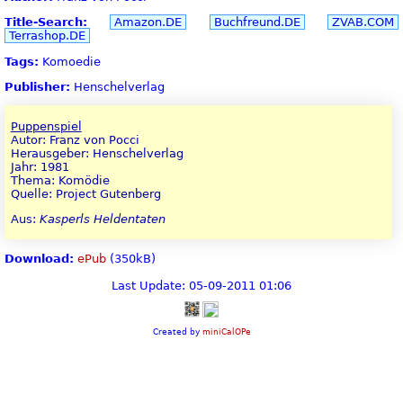
Title-Search:
Amazon.DE
Buchfreund.DE
ZVAB.COM
Terrashop.DE
Tags:
Komoedie
Publisher:
Henschelverlag
Puppenspiel
Autor: Franz von Pocci
Herausgeber: Henschelverlag
Jahr: 1981
Thema: Komödie
Quelle: Project Gutenberg
Aus:
Kasperls Heldentaten
Download:
ePub
(350kB)
Last Update: 05-09-2011 01:06
Created by
miniCalOPe