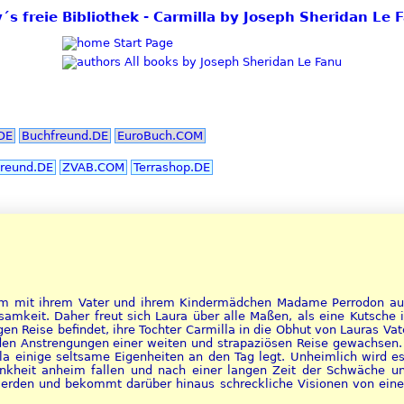
y´s freie Bibliothek - Carmilla by Joseph Sheridan Le 
Start Page
All books by Joseph Sheridan Le Fanu
DE
Buchfreund.DE
EuroBuch.COM
reund.DE
ZVAB.COM
Terrashop.DE
am mit ihrem Vater und ihrem Kindermädchen Madame Perrodon auf
nsamkeit. Daher freut sich Laura über alle Maßen, als eine Kutsche 
gen Reise befindet, ihre Tochter Carmilla in die Obhut von Lauras Vat
den Anstrengungen einer weiten und strapaziösen Reise gewachsen. 
la einige seltsame Eigenheiten an den Tag legt. Unheimlich wird e
ankheit anheim fallen und nach einer langen Zeit der Schwäche u
rden und bekommt darüber hinaus schreckliche Visionen von einer r