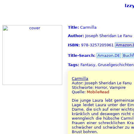
Izz
Title:
Carmilla
Author:
Joseph Sheridan Le Fanu
ISBN:
978-3257205961
Amazon.
Title-Search:
Amazon.DE
Buchf
Tags:
Fantasy, Gruselgeschichten
Carmilla
Autor: Joseph Sheridan Le Fanu
Stichworte: Horror, Vampire
Quelle:
MobileRead
Die junge Laura lebt gemeins
Lage leidet Laura unter der Ei
Dame, die sich auf einer wichti
kränklich und deswegen nicht 
wenngleich die hübsche Carmil
Frauen einer schrecklichen Kr
schwächer und schwächer zu we
Brust bohren.