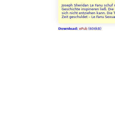
Joseph Sheridan Le Fanu schuf 
Geschichte inspirieren ließ. Di
sich nicht entziehen kann. Die 
Zeit geschuldet – Le Fanu Sexual
Download:
ePub
(604kB)