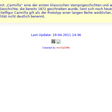
mit „Carmilla“ eine der ersten klassischen Vampirgeschichten und 
e Geschichte, die bereits 1872 geschrieben wurde, liest sich noch h
Titelfigur Carmilla gilt als der Prototyp einer langen Reihe weiblich
ität nicht deutlich benennt.
Last Update: 19-04-2011 14:36
Created by
miniCalOPe