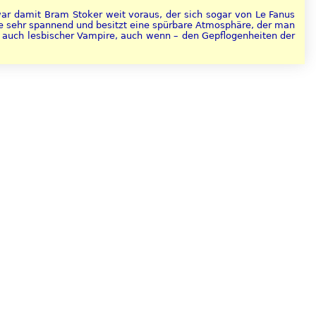
war damit Bram Stoker weit voraus, der sich sogar von Le Fanus
eute sehr spannend und besitzt eine spürbare Atmosphäre, der man
er, auch lesbischer Vampire, auch wenn – den Gepflogenheiten der