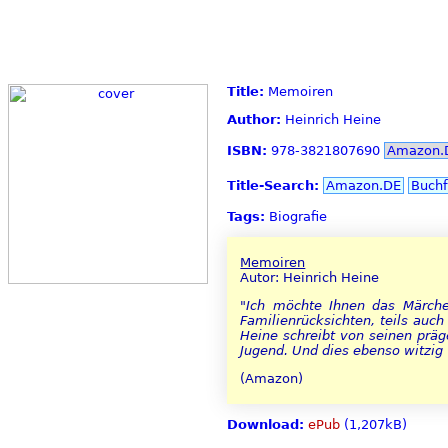
Title:
Memoiren
Author:
Heinrich Heine
ISBN:
978-3821807690
Amazon.
Title-Search:
Amazon.DE
Buchf
Tags:
Biografie
Memoiren
Autor: Heinrich Heine
"Ich möchte Ihnen das Märchen
Familienrücksichten, teils auc
Heine schreibt von seinen präg
Jugend. Und dies ebenso witzig
(Amazon)
Download:
ePub
(1,207kB)