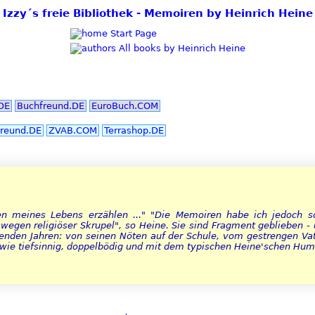
Izzy´s freie Bibliothek - Memoiren by Heinrich Heine
Start Page
All books by Heinrich Heine
DE
Buchfreund.DE
EuroBuch.COM
reund.DE
ZVAB.COM
Terrashop.DE
 meines Lebens erzählen ..." "Die Memoiren habe ich jedoch sch
h wegen religiöser Skrupel", so Heine. Sie sind Fragment geblieben 
enden Jahren: von seinen Nöten auf der Schule, vom gestrengen Vat
 wie tiefsinnig, doppelbödig und mit dem typischen Heine'schen Hum