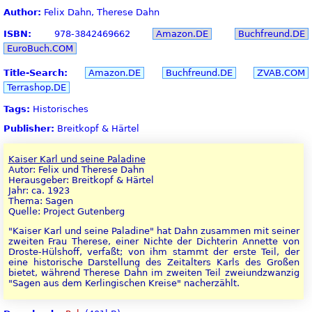
Author:
Felix Dahn, Therese Dahn
ISBN:
978-3842469662
Amazon.DE
Buchfreund.DE
EuroBuch.COM
Title-Search:
Amazon.DE
Buchfreund.DE
ZVAB.COM
Terrashop.DE
Tags:
Historisches
Publisher:
Breitkopf & Härtel
Kaiser Karl und seine Paladine
Autor: Felix und Therese Dahn
Herausgeber: Breitkopf & Härtel
Jahr: ca. 1923
Thema: Sagen
Quelle: Project Gutenberg
"Kaiser Karl und seine Paladine" hat Dahn zusammen mit seiner
zweiten Frau Therese, einer Nichte der Dichterin Annette von
Droste-Hülshoff, verfaßt; von ihm stammt der erste Teil, der
eine historische Darstellung des Zeitalters Karls des Großen
bietet, während Therese Dahn im zweiten Teil zweiundzwanzig
"Sagen aus dem Kerlingischen Kreise" nacherzählt.