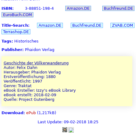
ISBN:
3-88851-198-4
Amazon.DE
Buchfreund.DE
EuroBuch.COM
Title-Search:
Amazon.DE
Buchfreund.DE
ZVAB.COM
Terrashop.DE
Tags:
Historisches
Publisher:
Phaidon Verlag
Geschichte der Völkerwanderung
Autor: Felix Dahn
Herausgeber: Phaidon Verlag
Erstveröffentlichung: 1880
Veröffentlicht: 1997
Genre: Traktat
eBook Ersteller: Izzy's eBook Library
eBook erstellt: 2018-02-09
Quelle: Project Gutenberg
Download:
ePub
(1,217kB)
Last Update: 09-02-2018 18:25