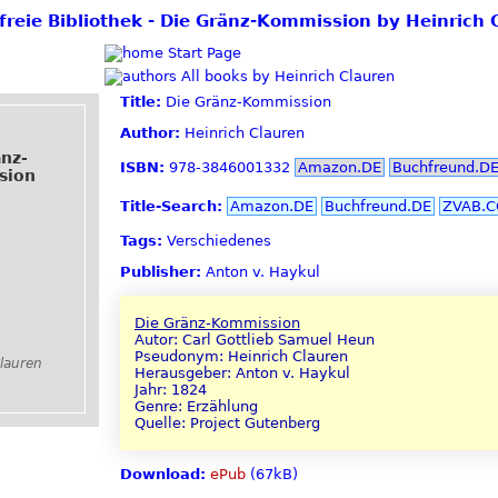
 freie Bibliothek - Die Gränz-Kommission by Heinrich 
Start Page
All books by Heinrich Clauren
Title:
Die Gränz-Kommission
Author:
Heinrich Clauren
änz-
ISBN:
978-3846001332
Amazon.DE
Buchfreund.D
sion
Title-Search:
Amazon.DE
Buchfreund.DE
ZVAB.
Tags:
Verschiedenes
Publisher:
Anton v. Haykul
Die Gränz-Kommission
Autor: Carl Gottlieb Samuel Heun
Pseudonym: Heinrich Clauren
lauren
Herausgeber: Anton v. Haykul
Jahr: 1824
Genre: Erzählung
Quelle: Project Gutenberg
Download:
ePub
(67kB)