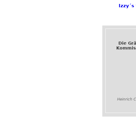
Izzy´s
Die Gr
Kommis
Heinrich C