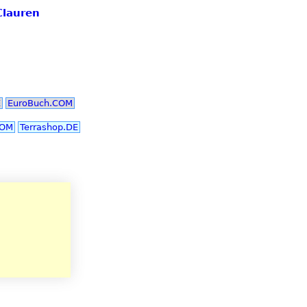
Clauren
E
EuroBuch.COM
COM
Terrashop.DE