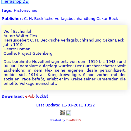
Terrashop.DE
Tags:
Historisches
Publisher:
C. H. Beck'sche Verlagsbuchhandlung Oskar Beck
Wolf Eschenlohr
Autor: Walter Flex
Herausgeber: C. H. Beck'sche Verlagsbuchhandlung Oskar Beck
Jahr: 1919
Genre: Roman
Quelle: Project Gutenberg
Das berühmte Novellenfragment, von dem 1919 bis 1943 rund
90.000 Exemplare aufgelegt wurden: Der Burschenschafter Wolf
Eschenlohr, in dem Flex seine eigenen Ideale personifiziert,
meldet sich 1914 als Kriegsfreiwilliger. Schon vorher mit der
sozialen Frage befaßt, erlebt er im Kreise seiner Kameraden die
erhoffte Volksgemeinschaft.
Download:
ePub
(62kB)
Last Update: 11-03-2011 13:22
Created by
miniCalOPe