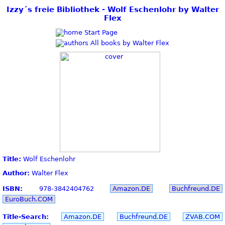
Izzy´s freie Bibliothek - Wolf Eschenlohr by Walter
Flex
Start Page
All books by Walter Flex
Title:
Wolf Eschenlohr
Author:
Walter Flex
ISBN:
978-3842404762
Amazon.DE
Buchfreund.DE
EuroBuch.COM
Title-Search:
Amazon.DE
Buchfreund.DE
ZVAB.COM