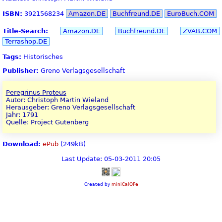
ISBN:
3921568234
Amazon.DE
Buchfreund.DE
EuroBuch.COM
Title-Search:
Amazon.DE
Buchfreund.DE
ZVAB.COM
Terrashop.DE
Tags:
Historisches
Publisher:
Greno Verlagsgesellschaft
Peregrinus Proteus
Autor: Christoph Martin Wieland
Herausgeber: Greno Verlagsgesellschaft
Jahr: 1791
Quelle: Project Gutenberg
Download:
ePub
(249kB)
Last Update: 05-03-2011 20:05
Created by
miniCalOPe