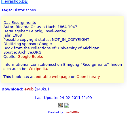
Terrashop.DE
Tags:
Historisches
Das Risorgimento
Autor: Ricarda Octavia Huch, 1864-1947
Herausgeber: Leipzig, Insel-verlag
Jahr: 1908
Possible copyright status: NOT_IN_COPYRIGHT
Digitizing sponsor: Google
Book from the collections of: University of Michigan
Source: Archive.ORG
Quelle:
Google Books
Informationen zur italienischen Einigung "Risorgimento" finden
sich auch bei
Wikipedia
.
This book has an
editable web page
on
Open Library
.
Download:
ePub
(343kB)
Last Update: 24-02-2011 11:09
Created by
miniCalOPe