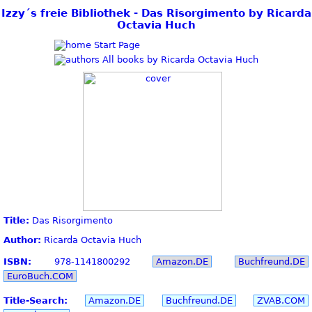
Izzy´s freie Bibliothek - Das Risorgimento by Ricarda
Octavia Huch
Start Page
All books by Ricarda Octavia Huch
Title:
Das Risorgimento
Author:
Ricarda Octavia Huch
ISBN:
978-1141800292
Amazon.DE
Buchfreund.DE
EuroBuch.COM
Title-Search:
Amazon.DE
Buchfreund.DE
ZVAB.COM