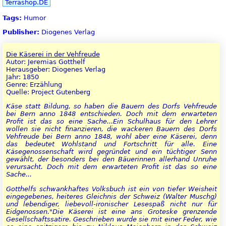
Terrashop.DE
Tags:
Humor
Publisher:
Diogenes Verlag
Die Käserei in der Vehfreude
Autor: Jeremias Gotthelf
Herausgeber: Diogenes Verlag
Jahr: 1850
Genre: Erzählung
Quelle: Project Gutenberg
Käse statt Bildung, so haben die Bauern des Dorfs Vehfreude
bei Bern anno 1848 entschieden. Doch mit dem erwarteten
Profit ist das so eine Sache...Ein Schulhaus für den Lehrer
wollen sie nicht finanzieren, die wackeren Bauern des Dorfs
Vehfreude bei Bern anno 1848, wohl aber eine Käserei, denn
das bedeutet Wohlstand und Fortschritt für alle. Eine
Käsegenossenschaft wird gegründet und ein tüchtiger Senn
gewählt, der besonders bei den Bäuerinnen allerhand Unruhe
verursacht. Doch mit dem erwarteten Profit ist das so eine
Sache...
Gotthelfs schwankhaftes Volksbuch ist ein von tiefer Weisheit
eingegebenes, heiteres Gleichnis der Schweiz (Walter Muschg)
und lebendiger, liebevoll-ironischer Lesespaß nicht nur für
Eidgenossen."Die Käserei ist eine ans Groteske grenzende
Gesellschaftssatire. Geschrieben wurde sie mit einer Feder, wie