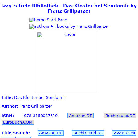
Izzy´s freie Bibliothek - Das Kloster bei Sendomir by
Franz Grillparzer
Start Page
All books by Franz Grillparzer
Title:
Das Kloster bei Sendomir
Author:
Franz Grillparzer
ISBN:
978-3150087619
Amazon.DE
Buchfreund.DE
EuroBuch.COM
Title-Search:
Amazon.DE
Buchfreund.DE
ZVAB.COM