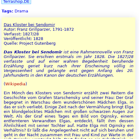
Terrashop.DE
Tags:
Drama
Das Kloster bei Sendomir
Autor: Franz Grillparzer, 1791-1872
Verfasst: 1827/28
Veröffentlicht: 1828
Quelle: Project Gutenberg
Das Kloster bei Sendomir
ist eine Rahmennovelle von Franz
Grillparzer. Sie erschien erstmals im Jahr 1828. Die 1827/28
verfasste und auf einer wahren Begebenheit beruhende
Erzählung geriet kurz nach ihrer Erscheinung völlig in
Vergessenheit und gelangte erst gegen Anfang des 20.
Jahrhunderts in den Kanon der deutschen Erzählungen.
(
Wikipedia
)
Ein Mönch des Klosters von Sendomir erzählt zwei Reitern die
Geschichte vom Grafen Starschensky und seiner Frau: Der Graf
begegnet in Warschau dem wunderschönen Mädchen Elga, in
das er sich verliebt. Einige Zeit nach der Vermählung bringt Elga
ein blondgelocktes Mädchen mit großen schwarzen Augen zur
Welt. Als der Graf eines Tages ein Bild von Oginsky, einem
entfernteren Verwandten Elgas, entdeckt, fällt ihm dessen
Ähnlichkeit mit seiner Tochter auf. Hatte Elga mit Oginsky ein
Verhältnis? Er läßt die Angelegenheit nicht auf sich beruhen und
geht in der Nacht zusammen mit Frau und Kind zur Warte in der