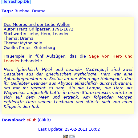
Terrashop.DE
Tags:
Buehne, Drama
Des Meeres und der Liebe Wellen
Autor: Franz Grillparzer, 1791-1872
Stichworte: Liebe, Hero, Leander
Thema: Drama
Thema: Mythologie
Quelle: Project Gutenberg
Trauerspiel in fünf Aufzügen, das die
Sage von Hero und
Leander
behandelt:
Hero (griechisch Ἡρώ) und Leander (Λέανδρος) sind zwei
Gestalten aus der griechischen Mythologie. Hero war eine
Aphroditepriesterin in Sestos an der Meerenge Hellespont, den
ihr Geliebter Leander aus Abydos allnächtlich durchschwamm,
um mit ihr vereint zu sein. Als die Lampe, die Hero als
Wegweiser aufgestellt hatte, in einem Sturm erlosch, verirrte er
sich auf dem Meer und ertrank. Am folgenden Morgen
entdeckte Hero seinen Leichnam und stürzte sich von einer
Klippe in den Tod.
Download:
ePub
(80kB)
Last Update: 23-02-2011 10:02