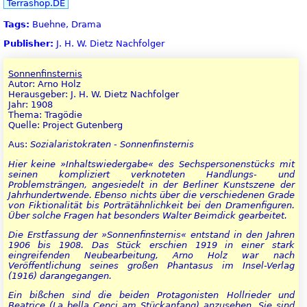
Terrashop.DE
Tags:
Buehne, Drama
Publisher:
J. H. W. Dietz Nachfolger
Sonnenfinsternis
Autor: Arno Holz
Herausgeber: J. H. W. Dietz Nachfolger
Jahr: 1908
Thema: Tragödie
Quelle: Project Gutenberg
Aus:
Sozialaristokraten - Sonnenfinsternis
Hier keine »Inhaltswiedergabe« des Sechspersonenstücks mit
seinen kompliziert verknoteten Handlungs- und
Problemsträngen, angesiedelt in der Berliner Kunstszene der
Jahrhundertwende. Ebenso nichts über die verschiedenen Grade
von Fiktionalität bis Porträtähnlichkeit bei den Dramenfiguren.
Über solche Fragen hat besonders Walter Beimdick gearbeitet.
Die Erstfassung der »Sonnenfinsternis« entstand in den Jahren
1906 bis 1908. Das Stück erschien 1919 in einer stark
eingreifenden Neubearbeitung, Arno Holz war nach
Veröffentlichung seines großen Phantasus im Insel-Verlag
(1916) darangegangen.
Ein bißchen sind die beiden Protagonisten Hollrieder und
Beatrice (La bella Cenci am Stückanfang) anzusehen. Sie sind