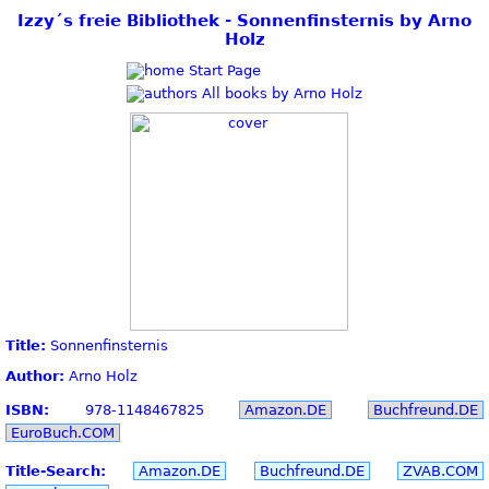
Izzy´s freie Bibliothek - Sonnenfinsternis by Arno
Holz
Start Page
All books by Arno Holz
Title:
Sonnenfinsternis
Author:
Arno Holz
ISBN:
978-1148467825
Amazon.DE
Buchfreund.DE
EuroBuch.COM
Title-Search:
Amazon.DE
Buchfreund.DE
ZVAB.COM