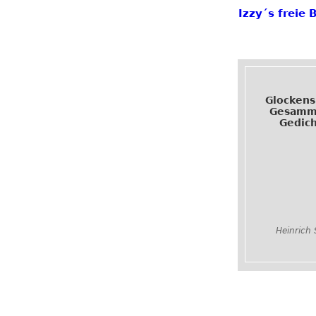
Izzy´s freie 
Glockensp
Gesamm
Gedic
Heinrich 