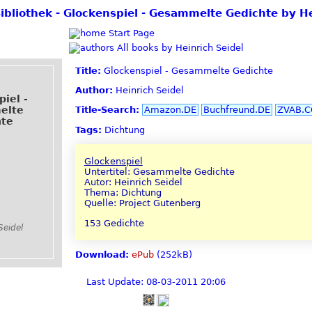
Bibliothek - Glockenspiel - Gesammelte Gedichte by H
Start Page
All books by Heinrich Seidel
Title:
Glockenspiel - Gesammelte Gedichte
Author:
Heinrich Seidel
iel -
elte
Title-Search:
Amazon.DE
Buchfreund.DE
ZVAB.
hte
Tags:
Dichtung
Glockenspiel
Untertitel: Gesammelte Gedichte
Autor: Heinrich Seidel
Thema: Dichtung
Quelle: Project Gutenberg
153 Gedichte
Seidel
Download:
ePub
(252kB)
Last Update: 08-03-2011 20:06