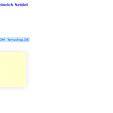
einrich Seidel
COM
Terrashop.DE