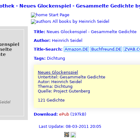
liothek - Neues Glockenspiel - Gesammelte Gedichte b
Start Page
All books by Heinrich Seidel
Title:
Neues Glockenspiel - Gesammelte Gedichte
Author:
Heinrich Seidel
kenspiel
melte
Title-Search:
Amazon.DE
Buchfreund.DE
ZVAB.
hte
Tags:
Dichtung
Neues Glockenspiel
Untertitel: Gesammelte Gedichte
Autor: Heinrich Seidel
Thema: Dichtung
Quelle: Project Gutenberg
121 Gedichte
Seidel
Download:
ePub
(197kB)
Last Update: 08-03-2011 20:05