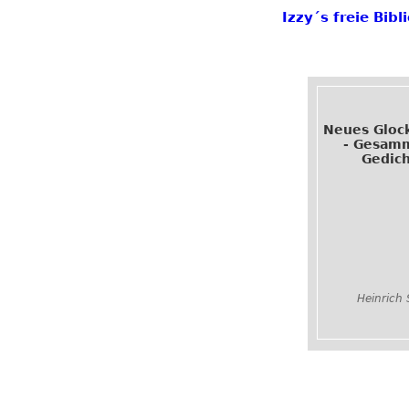
Izzy´s freie Bib
Neues Gloc
- Gesam
Gedic
Heinrich 