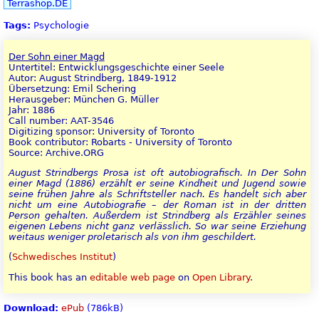
Terrashop.DE
Tags:
Psychologie
Der Sohn einer Magd
Untertitel: Entwicklungsgeschichte einer Seele
Autor: August Strindberg, 1849-1912
Übersetzung: Emil Schering
Herausgeber: München G. Müller
Jahr: 1886
Call number: AAT-3546
Digitizing sponsor: University of Toronto
Book contributor: Robarts - University of Toronto
Source: Archive.ORG
August Strindbergs Prosa ist oft autobiografisch. In Der Sohn
einer Magd (1886) erzählt er seine Kindheit und Jugend sowie
seine frühen Jahre als Schriftsteller nach. Es handelt sich aber
nicht um eine Autobiografie – der Roman ist in der dritten
Person gehalten. Außerdem ist Strindberg als Erzähler seines
eigenen Lebens nicht ganz verlässlich. So war seine Erziehung
weitaus weniger proletarisch als von ihm geschildert.
(
Schwedisches Institut
)
This book has an
editable web page
on
Open Library
.
Download:
ePub
(786kB)