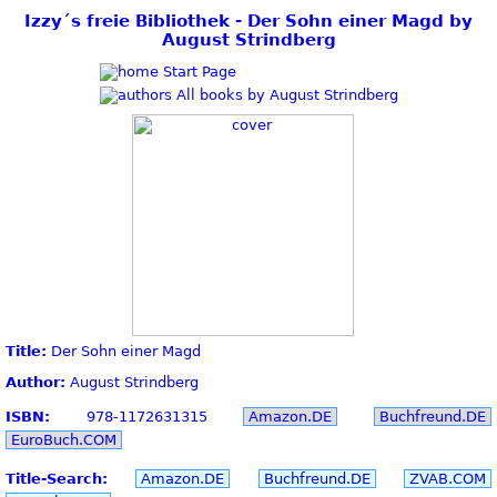
Izzy´s freie Bibliothek - Der Sohn einer Magd by
August Strindberg
Start Page
All books by August Strindberg
Title:
Der Sohn einer Magd
Author:
August Strindberg
ISBN:
978-1172631315
Amazon.DE
Buchfreund.DE
EuroBuch.COM
Title-Search:
Amazon.DE
Buchfreund.DE
ZVAB.COM