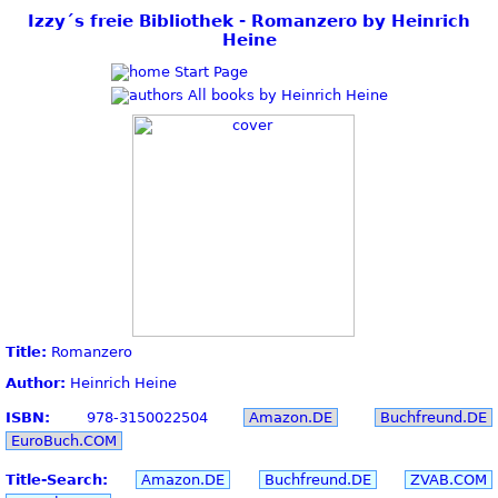
Izzy´s freie Bibliothek - Romanzero by Heinrich
Heine
Start Page
All books by Heinrich Heine
Title:
Romanzero
Author:
Heinrich Heine
ISBN:
978-3150022504
Amazon.DE
Buchfreund.DE
EuroBuch.COM
Title-Search:
Amazon.DE
Buchfreund.DE
ZVAB.COM