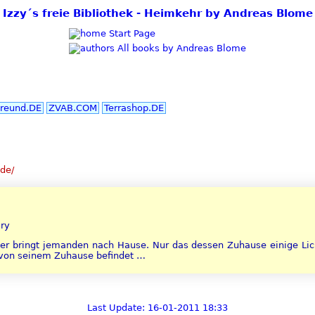
Izzy´s freie Bibliothek - Heimkehr by Andreas Blome
Start Page
All books by Andreas Blome
reund.DE
ZVAB.COM
Terrashop.DE
de/
ary
er bringt jemanden nach Hause. Nur das dessen Zuhause einige Lich
 von seinem Zuhause befindet …
Last Update: 16-01-2011 18:33