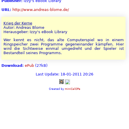
Publisher:
Izzy's eBook Library
URL:
http://www.andreas-blome.de/
Krieg der Kerne
Autor: Andreas Blome
Herausgeber: Izzy's eBook Library
Wer kennt es nicht, das alte Computerspiel wo in einem
Ringspeicher zwei Programme gegeneinander kämpfen. Hier
wird die Sichtweise einmal umgedreht und der Spieler ist
Bestandteil seines Programms.
Download:
ePub
(27kB)
Last Update: 18-01-2011 20:26
Created by
miniCalOPe