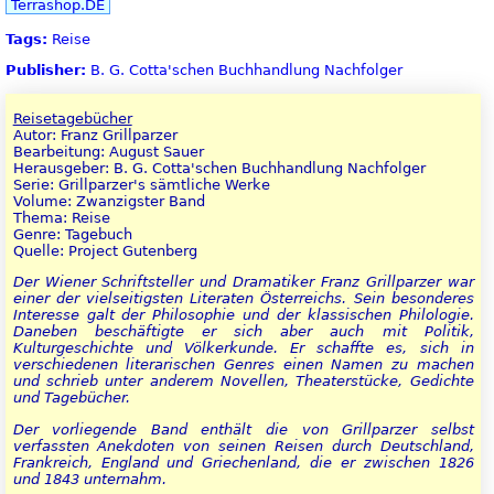
Terrashop.DE
Tags:
Reise
Publisher:
B. G. Cotta'schen Buchhandlung Nachfolger
Reisetagebücher
Autor: Franz Grillparzer
Bearbeitung: August Sauer
Herausgeber: B. G. Cotta'schen Buchhandlung Nachfolger
Serie: Grillparzer's sämtliche Werke
Volume: Zwanzigster Band
Thema: Reise
Genre: Tagebuch
Quelle: Project Gutenberg
Der Wiener Schriftsteller und Dramatiker Franz Grillparzer war
einer der vielseitigsten Literaten Österreichs. Sein besonderes
Interesse galt der Philosophie und der klassischen Philologie.
Daneben beschäftigte er sich aber auch mit Politik,
Kulturgeschichte und Völkerkunde. Er schaffte es, sich in
verschiedenen literarischen Genres einen Namen zu machen
und schrieb unter anderem Novellen, Theaterstücke, Gedichte
und Tagebücher.
Der vorliegende Band enthält die von Grillparzer selbst
verfassten Anekdoten von seinen Reisen durch Deutschland,
Frankreich, England und Griechenland, die er zwischen 1826
und 1843 unternahm.