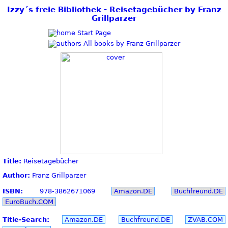
Izzy´s freie Bibliothek - Reisetagebücher by Franz
Grillparzer
Start Page
All books by Franz Grillparzer
Title:
Reisetagebücher
Author:
Franz Grillparzer
ISBN:
978-3862671069
Amazon.DE
Buchfreund.DE
EuroBuch.COM
Title-Search:
Amazon.DE
Buchfreund.DE
ZVAB.COM