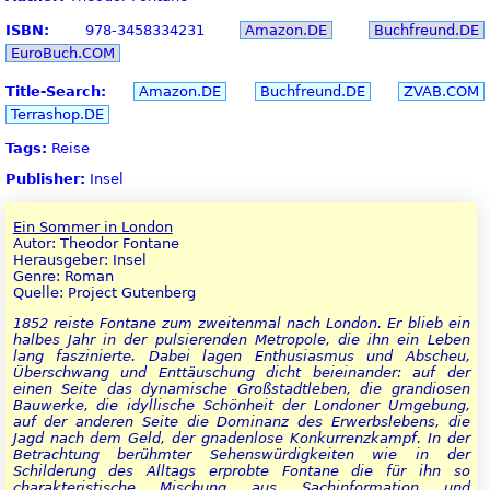
ISBN:
978-3458334231
Amazon.DE
Buchfreund.DE
EuroBuch.COM
Title-Search:
Amazon.DE
Buchfreund.DE
ZVAB.COM
Terrashop.DE
Tags:
Reise
Publisher:
Insel
Ein Sommer in London
Autor: Theodor Fontane
Herausgeber: Insel
Genre: Roman
Quelle: Project Gutenberg
1852 reiste Fontane zum zweitenmal nach London. Er blieb ein
halbes Jahr in der pulsierenden Metropole, die ihn ein Leben
lang faszinierte. Dabei lagen Enthusiasmus und Abscheu,
Überschwang und Enttäuschung dicht beieinander: auf der
einen Seite das dynamische Großstadtleben, die grandiosen
Bauwerke, die idyllische Schönheit der Londoner Umgebung,
auf der anderen Seite die Dominanz des Erwerbslebens, die
Jagd nach dem Geld, der gnadenlose Konkurrenzkampf. In der
Betrachtung berühmter Sehenswürdigkeiten wie in der
Schilderung des Alltags erprobte Fontane die für ihn so
charakteristische Mischung aus Sachinformation und