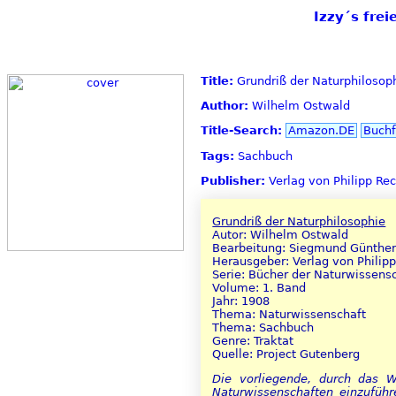
Izzy´s fre
Title:
Grundriß der Naturphilosop
Author:
Wilhelm Ostwald
Title-Search:
Amazon.DE
Buchf
Tags:
Sachbuch
Publisher:
Verlag von Philipp Rec
Grundriß der Naturphilosophie
Autor: Wilhelm Ostwald
Bearbeitung: Siegmund Günthe
Herausgeber: Verlag von Philipp
Serie: Bücher der Naturwissens
Volume: 1. Band
Jahr: 1908
Thema: Naturwissenschaft
Thema: Sachbuch
Genre: Traktat
Quelle: Project Gutenberg
Die vorliegende, durch das W
Naturwissenschaften einzuführ