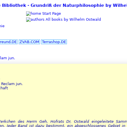
ie Bibliothek - Grundriß der Naturphilosophie by Wilh
Start Page
All books by Wilhelm Ostwald
hie
reund.DE
ZVAB.COM
Terrashop.DE
lam jun.
r
 Reclam jun.
chaft
erkchen des Herrn Geh. Hofrats Dr. Ostwald eingeleitete Samm
en. Jeder Band ist dazu bestimmt, ein abgeschlossenes Gebiet in