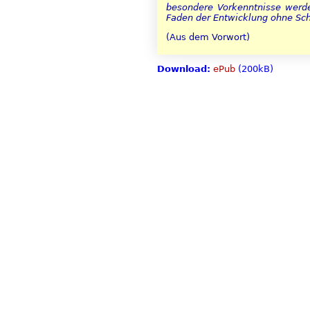
besondere Vorkenntnisse werde
Faden der Entwicklung ohne Sch
(Aus dem Vorwort)
Download:
ePub
(200kB)