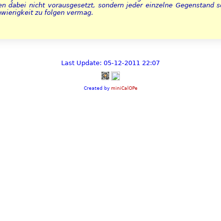
n dabei nicht vorausgesetzt, sondern jeder einzelne Gegenstand so
wierigkeit zu folgen vermag.
Last Update: 05-12-2011 22:07
Created by
miniCalOPe