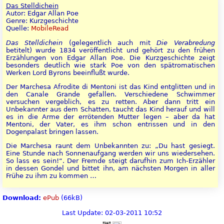
Das Stelldichein
Autor: Edgar Allan Poe
Genre: Kurzgeschichte
Quelle:
MobileRead
Das Stelldichein
(gelegentlich auch mit
Die Verabredung
betitelt) wurde 1834 veröffentlicht und gehört zu den frühen
Erzählungen von Edgar Allan Poe. Die Kurzgeschichte zeigt
besonders deutlich wie stark Poe von den spätromatischen
Werken Lord Byrons beeinflußt wurde.
Der Marchesa Afrodite di Mentoni ist das Kind entglitten und in
den Canale Grande gefallen. Verschiedene Schwimmer
versuchen vergeblich, es zu retten. Aber dann tritt ein
Unbekannter aus dem Schatten, taucht das Kind herauf und will
es in die Arme der errötenden Mutter legen – aber da hat
Mentoni, der Vater, es ihm schon entrissen und in den
Dogenpalast bringen lassen.
Die Marchesa raunt dem Unbekannten zu: „Du hast gesiegt.
Eine Stunde nach Sonnenaufgang werden wir uns wiedersehen.
So lass es sein!“. Der Fremde steigt darufhin zum Ich-Erzähler
in dessen Gondel und bittet ihn, am nächsten Morgen in aller
Frühe zu ihm zu kommen …
Download:
ePub
(66kB)
Last Update: 02-03-2011 10:52