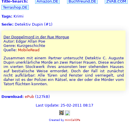
Title-Search:
Amazon.DE
Buchfreund.DE
ZVAB.COM
Terrashop.DE
Tags:
Krimi
Serie:
Detektiv Dupin (#1)
Der Doppelmord in der Rue Morgue
Autor: Edgar Allan Poe
Genre: Kurzgeschichte
Quelle:
MobileRead
Zusammen mit einem Partner untersucht Detektiv C. Auguste
Dupin unerklärliche Morde an zwei Pariser Frauen. Diese wurden
im vierten Stockwerk ihres ansonsten leer stehenden Hauses
auf bestialische Weise ermordet. Doch der Fall ist zunächst
nicht aufklärbar: Alle Türen und Fenster sind verriegelt, und
daher ist es der Polizei ein Rätsel, wie der oder die Mörder vom
Tatort flüchten konnten.
Download:
ePub
(127kB)
Last Update: 25-02-2011 08:17
Created by
miniCalOPe