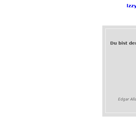
Izz
Du bist d
Edgar All