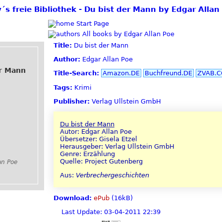
y´s freie Bibliothek - Du bist der Mann by Edgar Allan
Start Page
All books by Edgar Allan Poe
Title:
Du bist der Mann
Author:
Edgar Allan Poe
er Mann
Title-Search:
Amazon.DE
Buchfreund.DE
ZVAB.
Tags:
Krimi
Publisher:
Verlag Ullstein GmbH
Du bist der Mann
Autor: Edgar Allan Poe
Übersetzer: Gisela Etzel
Herausgeber: Verlag Ullstein GmbH
Genre: Erzählung
Quelle: Project Gutenberg
an Poe
Aus:
Verbrechergeschichten
Download:
ePub
(16kB)
Last Update: 03-04-2011 22:39