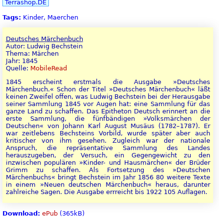
Terrashop.DE
Tags:
Kinder, Maerchen
Deutsches Märchenbuch
Autor: Ludwig Bechstein
Thema: Märchen
Jahr: 1845
Quelle:
MobileRead
1845 erscheint erstmals die Ausgabe »Deutsches
Märchenbuch.« Schon der Titel »Deutsches Märchenbuch« läßt
keinen Zweifel offen, was Ludwig Bechstein bei der Herausgabe
seiner Sammlung 1845 vor Augen hat: eine Sammlung für das
ganze Land zu schaffen. Das Epitheton Deutsch erinnert an die
erste Sammlung, die fünfbändigen »Volksmärchen der
Deutschen« von Johann Karl August Musäus (1782–1787). Er
war zeitlebens Bechsteins Vorbild, wurde später aber auch
kritischer von ihm gesehen. Zugleich war der nationale
Anspruch, die repräsentative Sammlung des Landes
herauszugeben, der Versuch, ein Gegengewicht zu den
inzwischen populären »Kinder- und Hausmärchen« der Brüder
Grimm zu schaffen. Als Fortsetzung des »Deutschen
Märchenbuchs« bringt Bechstein im Jahr 1856 80 weitere Texte
in einem »Neuen deutschen Märchenbuch« heraus, darunter
zahlreiche Sagen. Die Ausgabe errreicht bis 1922 105 Auflagen.
Download:
ePub
(365kB)