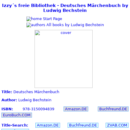
Izzy´s freie Bibliothek - Deutsches Märchenbuch by
Ludwig Bechstein
Start Page
All books by Ludwig Bechstein
Title:
Deutsches Märchenbuch
Author:
Ludwig Bechstein
ISBN:
978-3150094839
Amazon.DE
Buchfreund.DE
EuroBuch.COM
Title-Search:
Amazon.DE
Buchfreund.DE
ZVAB.COM