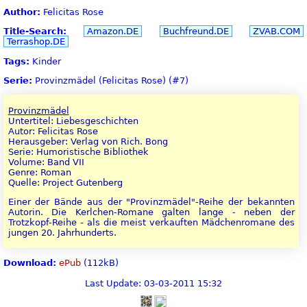
Author:
Felicitas Rose
Title-Search:
Amazon.DE
Buchfreund.DE
ZVAB.COM
Terrashop.DE
Tags:
Kinder
Serie:
Provinzmädel (Felicitas Rose) (#7)
Provinzmädel
Untertitel: Liebesgeschichten
Autor: Felicitas Rose
Herausgeber: Verlag von Rich. Bong
Serie: Humoristische Bibliothek
Volume: Band VII
Genre: Roman
Quelle: Project Gutenberg
Einer der Bände aus der "Provinzmädel"-Reihe der bekannten
Autorin. Die Kerlchen-Romane galten lange - neben der
Trotzkopf-Reihe - als die meist verkauften Mädchenromane des
jungen 20. Jahrhunderts.
Download:
ePub
(112kB)
Last Update: 03-03-2011 15:32