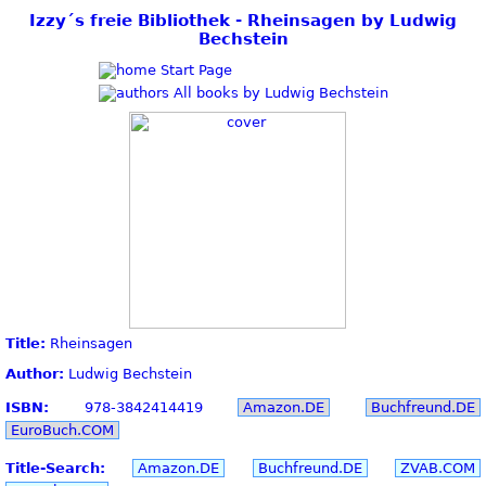
Izzy´s freie Bibliothek - Rheinsagen by Ludwig
Bechstein
Start Page
All books by Ludwig Bechstein
Title:
Rheinsagen
Author:
Ludwig Bechstein
ISBN:
978-3842414419
Amazon.DE
Buchfreund.DE
EuroBuch.COM
Title-Search:
Amazon.DE
Buchfreund.DE
ZVAB.COM