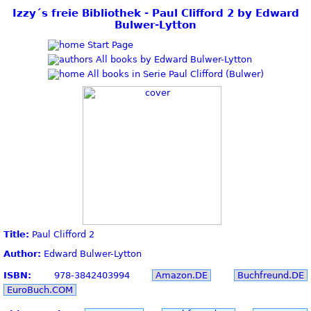
Izzy´s freie Bibliothek - Paul Clifford 2 by Edward
Bulwer-Lytton
Start Page
All books by Edward Bulwer-Lytton
All books in Serie Paul Clifford (Bulwer)
Title:
Paul Clifford 2
Author:
Edward Bulwer-Lytton
ISBN:
978-3842403994
Amazon.DE
Buchfreund.DE
EuroBuch.COM