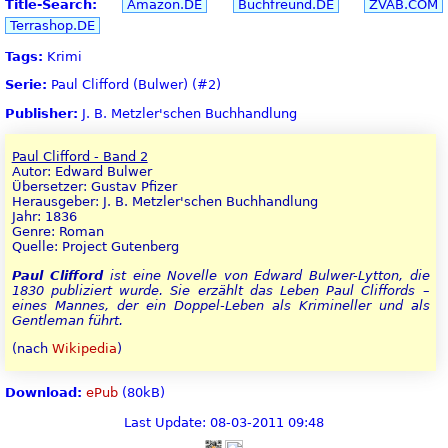
Title-Search:
Amazon.DE
Buchfreund.DE
ZVAB.COM
Terrashop.DE
Tags:
Krimi
Serie:
Paul Clifford (Bulwer) (#2)
Publisher:
J. B. Metzler'schen Buchhandlung
Paul Clifford - Band 2
Autor: Edward Bulwer
Übersetzer: Gustav Pfizer
Herausgeber: J. B. Metzler'schen Buchhandlung
Jahr: 1836
Genre: Roman
Quelle: Project Gutenberg
Paul Clifford
ist eine Novelle von Edward Bulwer-Lytton, die
1830 publiziert wurde. Sie erzählt das Leben Paul Cliffords –
eines Mannes, der ein Doppel-Leben als Krimineller und als
Gentleman führt.
(nach
Wikipedia
)
Download:
ePub
(80kB)
Last Update: 08-03-2011 09:48