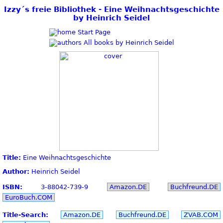
Izzy´s freie Bibliothek - Eine Weihnachtsgeschichte
by Heinrich Seidel
Start Page
All books by Heinrich Seidel
Title:
Eine Weihnachtsgeschichte
Author:
Heinrich Seidel
ISBN:
3-88042-739-9
Amazon.DE
Buchfreund.DE
EuroBuch.COM
Title-Search:
Amazon.DE
Buchfreund.DE
ZVAB.COM