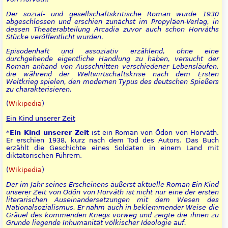
Der sozial- und gesellschaftskritische Roman wurde 1930
abgeschlossen und erschien zunächst im Propyläen-Verlag, in
dessen Theaterabteilung Arcadia zuvor auch schon Horváths
Stücke veröffentlicht wurden.
Episodenhaft und assoziativ erzählend, ohne eine
durchgehende eigentliche Handlung zu haben, versucht der
Roman anhand von Ausschnitten verschiedener Lebensläufen,
die während der Weltwirtschaftskrise nach dem Ersten
Weltkrieg spielen, den modernen Typus des deutschen Spießers
zu charakterisieren.
(
Wikipedia
)
Ein Kind unserer Zeit
*
Ein Kind unserer Zeit
ist ein Roman von Ödön von Horváth.
Er erschien 1938, kurz nach dem Tod des Autors. Das Buch
erzählt die Geschichte eines Soldaten in einem Land mit
diktatorischen Führern.
(
Wikipedia
)
Der im Jahr seines Erscheinens äußerst aktuelle Roman Ein Kind
unserer Zeit von Ödön von Horváth ist nicht nur eine der ersten
literarischen Auseinandersetzungen mit dem Wesen des
Nationalsozialismus. Er nahm auch in beklemmender Weise die
Gräuel des kommenden Kriegs vorweg und zeigte die ihnen zu
Grunde liegende Inhumanität völkischer Ideologie auf.