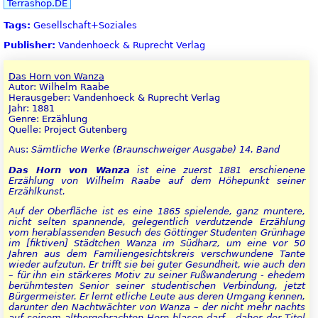
Terrashop.DE
Tags:
Gesellschaft+Soziales
Publisher:
Vandenhoeck & Ruprecht Verlag
Das Horn von Wanza
Autor: Wilhelm Raabe
Herausgeber: Vandenhoeck & Ruprecht Verlag
Jahr: 1881
Genre: Erzählung
Quelle: Project Gutenberg
Aus:
Sämtliche Werke (Braunschweiger Ausgabe) 14. Band
Das Horn von Wanza
ist eine zuerst 1881 erschienene
Erzählung von Wilhelm Raabe auf dem Höhepunkt seiner
Erzählkunst.
Auf der Oberfläche ist es eine 1865 spielende, ganz muntere,
nicht selten spannende, gelegentlich verdutzende Erzählung
vom herablassenden Besuch des Göttinger Studenten Grünhage
im [fiktiven] Städtchen Wanza im Südharz, um eine vor 50
Jahren aus dem Familiengesichtskreis verschwundene Tante
wieder aufzutun. Er trifft sie bei guter Gesundheit, wie auch den
– für ihn ein stärkeres Motiv zu seiner Fußwanderung - ehedem
berühmtesten Senior seiner studentischen Verbindung, jetzt
Bürgermeister. Er lernt etliche Leute aus deren Umgang kennen,
darunter den Nachtwächter von Wanza – der nicht mehr nachts
auf seinem althergebrachten Horn blasen darf - daher der Titel