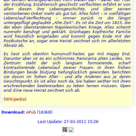
der Erzählung. Erzählerisch geschickt verflochten erfährt er von
allen diesen ihre Lebensgeschichte, und über seinen
verstorbenen Onkel mehr als gut tut. Alles führt – in vielfältiger
Lebenslauf-Verflechtung – immer zurück in die längst
untergepflügt geglaubte „Alte Zeit“. Es ist die Zeit um 1815, die
der eben überstandenen Napoleonischen Kriege. Alles scheint
nunmehr beruhigt und geklärt. Grünhages kopfreiche Familie
wird freundlich eingeladen und kommt gegen Ende mit der
Postkutsche an, sogar eine Heirat zeichnet sich im allerletzten
Absatz ab.
Es liest sich obenhin humorvoll-heiter, gar mit Happy End.
Darunter aber ist es ein schlimmes Panorama alten Leides. Im
Zentrum steht der sich langsam formierende, scharf
kontrastierende Lebenslauf zweier Frauen. In ihren frühen
Bindungen beide blutjung tiefunglücklich geworden, berichten
sie davon im hohen Alter - und alle Anderen aus je deren
Gesichtspunkt. Es ist alles noch da. Sie haben seither mit ihren
erschreckenden Seelennarben zu leben lernen müssen. Open
end: Eine neue Heirat zeichnet sich ab.
(
Wikipedia
)
Download:
ePub
(163kB)
Last Update: 27-03-2011 15:26