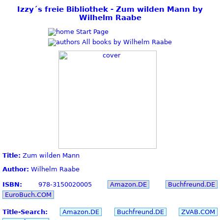
Izzy´s freie Bibliothek - Zum wilden Mann by
Wilhelm Raabe
Start Page
All books by Wilhelm Raabe
Title:
Zum wilden Mann
Author:
Wilhelm Raabe
ISBN:
978-3150020005
Amazon.DE
Buchfreund.DE
EuroBuch.COM
Title-Search:
Amazon.DE
Buchfreund.DE
ZVAB.COM