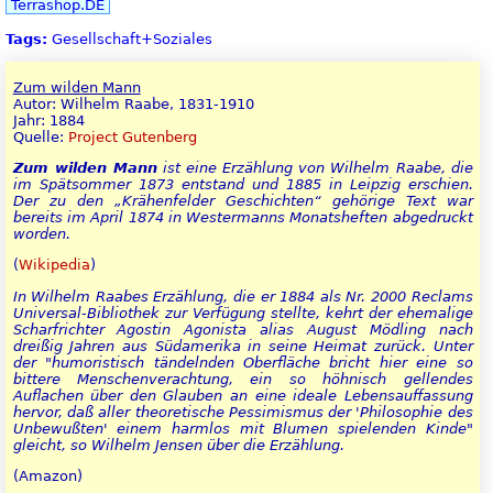
Terrashop.DE
Tags:
Gesellschaft+Soziales
Zum wilden Mann
Autor: Wilhelm Raabe, 1831-1910
Jahr: 1884
Quelle:
Project Gutenberg
Zum wilden Mann
ist eine Erzählung von Wilhelm Raabe, die
im Spätsommer 1873 entstand und 1885 in Leipzig erschien.
Der zu den „Krähenfelder Geschichten“ gehörige Text war
bereits im April 1874 in Westermanns Monatsheften abgedruckt
worden.
(
Wikipedia
)
In Wilhelm Raabes Erzählung, die er 1884 als Nr. 2000 Reclams
Universal-Bibliothek zur Verfügung stellte, kehrt der ehemalige
Scharfrichter Agostin Agonista alias August Mödling nach
dreißig Jahren aus Südamerika in seine Heimat zurück. Unter
der "humoristisch tändelnden Oberfläche bricht hier eine so
bittere Menschenverachtung, ein so höhnisch gellendes
Auflachen über den Glauben an eine ideale Lebensauffassung
hervor, daß aller theoretische Pessimismus der 'Philosophie des
Unbewußten' einem harmlos mit Blumen spielenden Kinde"
gleicht, so Wilhelm Jensen über die Erzählung.
(Amazon)