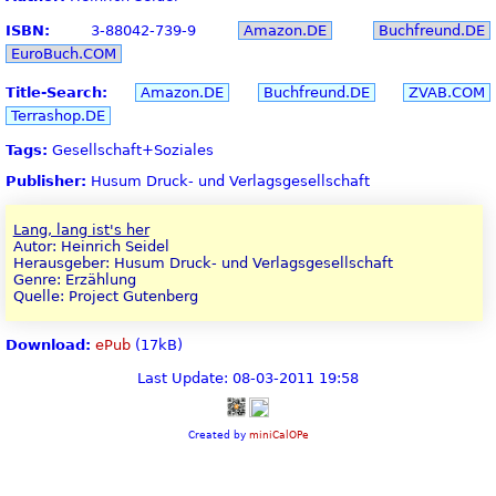
ISBN:
3-88042-739-9
Amazon.DE
Buchfreund.DE
EuroBuch.COM
Title-Search:
Amazon.DE
Buchfreund.DE
ZVAB.COM
Terrashop.DE
Tags:
Gesellschaft+Soziales
Publisher:
Husum Druck- und Verlagsgesellschaft
Lang, lang ist's her
Autor: Heinrich Seidel
Herausgeber: Husum Druck- und Verlagsgesellschaft
Genre: Erzählung
Quelle: Project Gutenberg
Download:
ePub
(17kB)
Last Update: 08-03-2011 19:58
Created by
miniCalOPe