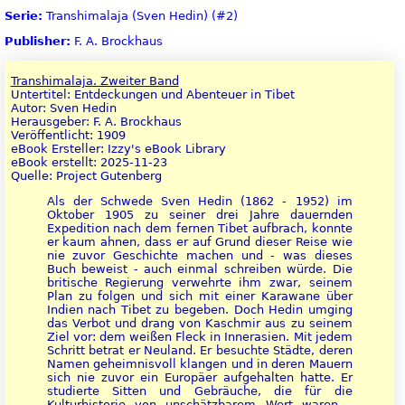
Serie:
Transhimalaja (Sven Hedin) (#2)
Publisher:
F. A. Brockhaus
Transhimalaja. Zweiter Band
Untertitel: Entdeckungen und Abenteuer in Tibet
Autor: Sven Hedin
Herausgeber: F. A. Brockhaus
Veröffentlicht: 1909
eBook Ersteller: Izzy's eBook Library
eBook erstellt: 2025-11-23
Quelle: Project Gutenberg
Als der Schwede Sven Hedin (1862 - 1952) im
Oktober 1905 zu seiner drei Jahre dauernden
Expedition nach dem fernen Tibet aufbrach, konnte
er kaum ahnen, dass er auf Grund dieser Reise wie
nie zuvor Geschichte machen und - was dieses
Buch beweist - auch einmal schreiben würde. Die
britische Regierung verwehrte ihm zwar, seinem
Plan zu folgen und sich mit einer Karawane über
Indien nach Tibet zu begeben. Doch Hedin umging
das Verbot und drang von Kaschmir aus zu seinem
Ziel vor: dem weißen Fleck in Innerasien. Mit jedem
Schritt betrat er Neuland. Er besuchte Städte, deren
Namen geheimnisvoll klangen und in deren Mauern
sich nie zuvor ein Europäer aufgehalten hatte. Er
studierte Sitten und Gebräuche, die für die
Kulturhistorie von unschätzbarem Wert waren -