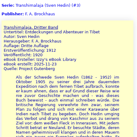
Serie:
Transhimalaja (Sven Hedin) (#3)
Publisher:
F. A. Brockhaus
Transhimalaja. Dritter Band
Untertitel: Entdeckungen und Abenteuer in Tibet
Autor: Sven Hedin
Herausgeber: F. A. Brockhaus
Auflage: Dritte Auflage
Erstveröffentlichung: 1912
Veröffentlicht: 1920
eBook Ersteller: Izzy's eBook Library
eBook erstellt: 2025-11-23
Quelle: Project Gutenberg
Als der Schwede Sven Hedin (1862 - 1952) im
Oktober 1905 zu seiner drei Jahre dauernden
Expedition nach dem fernen Tibet aufbrach, konnte
er kaum ahnen, dass er auf Grund dieser Reise wie
nie zuvor Geschichte machen und - was dieses
Buch beweist - auch einmal schreiben würde. Die
britische Regierung verwehrte ihm zwar, seinem
Plan zu folgen und sich mit einer Karawane über
Indien nach Tibet zu begeben. Doch Hedin umging
das Verbot und drang von Kaschmir aus zu seinem
Ziel vor: dem weißen Fleck in Innerasien. Mit jedem
Schritt betrat er Neuland. Er besuchte Städte, deren
Namen geheimnisvoll klangen und in deren Mauern
sich nie zuvor ein Europäer aufgehalten hatte. Er