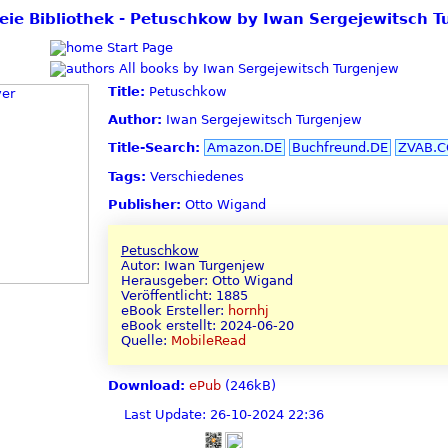
reie Bibliothek - Petuschkow by Iwan Sergejewitsch 
Start Page
All books by Iwan Sergejewitsch Turgenjew
Title:
Petuschkow
Author:
Iwan Sergejewitsch Turgenjew
Title-Search:
Amazon.DE
Buchfreund.DE
ZVAB.
Tags:
Verschiedenes
Publisher:
Otto Wigand
Petuschkow
Autor: Iwan Turgenjew
Herausgeber: Otto Wigand
Veröffentlicht: 1885
eBook Ersteller:
hornhj
eBook erstellt: 2024-06-20
Quelle:
MobileRead
Download:
ePub
(246kB)
Last Update: 26-10-2024 22:36