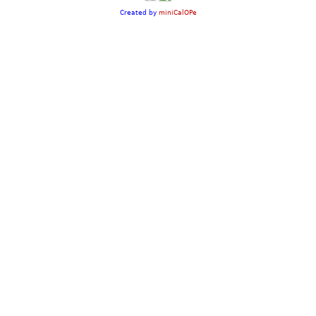
Created by
miniCalOPe