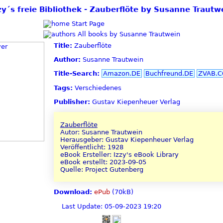
zy´s freie Bibliothek - Zauberflöte by Susanne Trautw
Start Page
All books by Susanne Trautwein
Title:
Zauberflöte
Author:
Susanne Trautwein
Title-Search:
Amazon.DE
Buchfreund.DE
ZVAB.
Tags:
Verschiedenes
Publisher:
Gustav Kiepenheuer Verlag
Zauberflöte
Autor: Susanne Trautwein
Herausgeber: Gustav Kiepenheuer Verlag
Veröffentlicht: 1928
eBook Ersteller: Izzy's eBook Library
eBook erstellt: 2023-09-05
Quelle: Project Gutenberg
Download:
ePub
(70kB)
Last Update: 05-09-2023 19:20