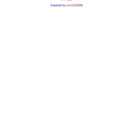
Created by
miniCalOPe