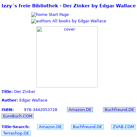
Izzy´s freie Bibliothek - Der Zinker by Edgar Wallace
Start Page
All books by Edgar Wallace
Title:
Der Zinker
Author:
Edgar Wallace
ISBN:
978-3442053728
Amazon.DE
Buchfreund.DE
EuroBuch.COM
Title-Search:
Amazon.DE
Buchfreund.DE
ZVAB.COM
Terrashop.DE