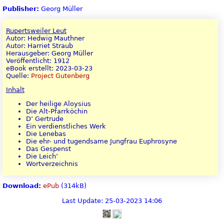
Publisher:
Georg Müller
Rupertsweiler Leut
Autor: Hedwig Mauthner
Autor: Harriet Straub
Herausgeber: Georg Müller
Veröffentlicht: 1912
eBook erstellt: 2023-03-23
Quelle:
Project Gutenberg
Inhalt
Der heilige Aloysius
Die Alt-Pfarrköchin
D’ Gertrude
Ein verdienstliches Werk
Die Lenebas
Die ehr- und tugendsame Jungfrau Euphrosyne
Das Gespenst
Die Leich’
Wortverzeichnis
Download:
ePub
(314kB)
Last Update: 25-03-2023 14:06