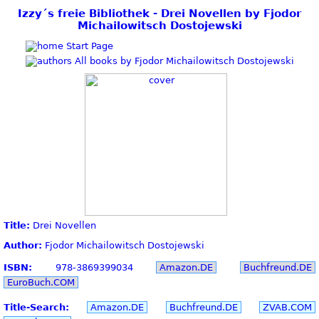
Izzy´s freie Bibliothek - Drei Novellen by Fjodor
Michailowitsch Dostojewski
Start Page
All books by Fjodor Michailowitsch Dostojewski
Title:
Drei Novellen
Author:
Fjodor Michailowitsch Dostojewski
ISBN:
978-3869399034
Amazon.DE
Buchfreund.DE
EuroBuch.COM
Title-Search:
Amazon.DE
Buchfreund.DE
ZVAB.COM