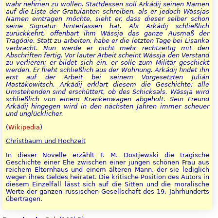
wahr nehmen zu wollen. Stattdessen soll Arkádij seinen Namen
auf die Liste der Gratulanten schreiben, als er jedoch Wássjas
Namen eintragen möchte, sieht er, dass dieser selber schon
seine Signatur hinterlassen hat. Als Arkádij schließlich
zurückkehrt, offenbart ihm Wássja das ganze Ausmaß der
Tragödie. Statt zu arbeiten, habe er die letzten Tage bei Lisanka
verbracht. Nun werde er nicht mehr rechtzeitig mit den
Abschriften fertig. Vor lauter Arbeit scheint Wássja den Verstand
zu verlieren; er bildet sich ein, er solle zum Militär geschickt
werden. Er flieht schließlich aus der Wohnung. Arkádij findet ihn
erst auf der Arbeit bei seinem Vorgesetzten Julián
Mastákowitsch. Arkádij erklärt diesem die Geschichte; alle
Umstehenden sind erschüttert, ob des Schicksals. Wássja wird
schließlich von einem Krankenwagen abgeholt. Sein Freund
Arkádij hingegen wird in den nächsten Jahren immer scheuer
und unglücklicher.
(
Wikipedia
)
Christbaum und Hochzeit
In dieser Novelle erzählt F. M. Dostjewski die tragische
Geschichte einer Ehe zwischen einer jungen schönen Frau aus
reichem Elternhaus und einem älteren Mann, der sie lediglich
wegen ihres Geldes heiratet. Die kritische Position des Autors in
diesem Einzelfall lässt sich auf die Sitten und die moralische
Werte der ganzen russischen Gesellschaft des 19. Jahrhunderts
übertragen.