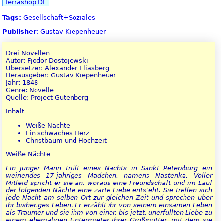
Terrashop.DE
Tags:
Gesellschaft+Soziales
Publisher:
Gustav Kiepenheuer
Drei Novellen
Autor: Fjodor Dostojewski
Übersetzer: Alexander Eliasberg
Herausgeber: Gustav Kiepenheuer
Jahr: 1848
Genre: Novelle
Quelle: Project Gutenberg
Inhalt
Weiße Nächte
Ein schwaches Herz
Christbaum und Hochzeit
Weiße Nächte
Ein junger Mann trifft eines Nachts in Sankt Petersburg ein
weinendes 17-jähriges Mädchen, namens Nastenka. Voller
Mitleid spricht er sie an, woraus eine Freundschaft und im Lauf
der folgenden Nächte eine zarte Liebe entsteht. Sie treffen sich
jede Nacht am selben Ort zur gleichen Zeit und sprechen über
ihr bisheriges Leben. Er erzählt ihr von seinem einsamen Leben
als Träumer und sie ihm von einer, bis jetzt, unerfüllten Liebe zu
einem ehemaligen Untermieter ihrer Großmutter, mit dem sie