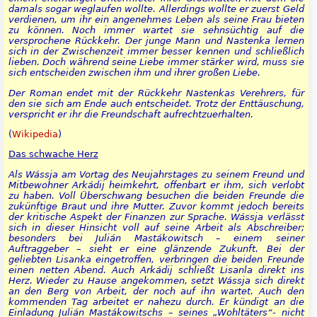
damals sogar weglaufen wollte. Allerdings wollte er zuerst Geld
verdienen, um ihr ein angenehmes Leben als seine Frau bieten
zu können. Noch immer wartet sie sehnsüchtig auf die
versprochene Rückkehr. Der junge Mann und Nastenka lernen
sich in der Zwischenzeit immer besser kennen und schließlich
lieben. Doch während seine Liebe immer stärker wird, muss sie
sich entscheiden zwischen ihm und ihrer großen Liebe.
Der Roman endet mit der Rückkehr Nastenkas Verehrers, für
den sie sich am Ende auch entscheidet. Trotz der Enttäuschung,
verspricht er ihr die Freundschaft aufrechtzuerhalten.
(
Wikipedia
)
Das schwache Herz
Als Wássja am Vortag des Neujahrstages zu seinem Freund und
Mitbewohner Arkádij heimkehrt, offenbart er ihm, sich verlobt
zu haben. Voll Überschwang besuchen die beiden Freunde die
zukünftige Braut und ihre Mutter. Zuvor kommt jedoch bereits
der kritische Aspekt der Finanzen zur Sprache. Wássja verlässt
sich in dieser Hinsicht voll auf seine Arbeit als Abschreiber;
besonders bei Julián Mastákowitsch – einem seiner
Auftraggeber – sieht er eine glänzende Zukunft. Bei der
geliebten Lisanka eingetroffen, verbringen die beiden Freunde
einen netten Abend. Auch Arkádij schließt Lisanla direkt ins
Herz. Wieder zu Hause angekommen, setzt Wássja sich direkt
an den Berg von Arbeit, der noch auf ihn wartet. Auch den
kommenden Tag arbeitet er nahezu durch. Er kündigt an die
Einladung Julián Mastákowitschs – seines „Wohltäters“- nicht