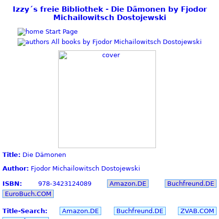
Izzy´s freie Bibliothek - Die Dämonen by Fjodor
Michailowitsch Dostojewski
Start Page
All books by Fjodor Michailowitsch Dostojewski
Title:
Die Dämonen
Author:
Fjodor Michailowitsch Dostojewski
ISBN:
978-3423124089
Amazon.DE
Buchfreund.DE
EuroBuch.COM
Title-Search:
Amazon.DE
Buchfreund.DE
ZVAB.COM