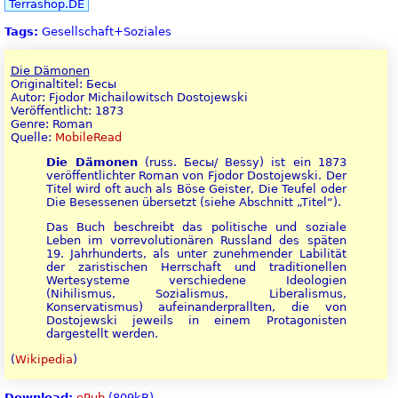
Terrashop.DE
Tags:
Gesellschaft+Soziales
Die Dämonen
Originaltitel: Бесы
Autor: Fjodor Michailowitsch Dostojewski
Veröffentlicht: 1873
Genre: Roman
Quelle:
MobileRead
Die Dämonen
(russ. Бесы/ Bessy) ist ein 1873
veröffentlichter Roman von Fjodor Dostojewski. Der
Titel wird oft auch als Böse Geister, Die Teufel oder
Die Besessenen übersetzt (siehe Abschnitt „Titel“).
Das Buch beschreibt das politische und soziale
Leben im vorrevolutionären Russland des späten
19. Jahrhunderts, als unter zunehmender Labilität
der zaristischen Herrschaft und traditionellen
Wertesysteme verschiedene Ideologien
(Nihilismus, Sozialismus, Liberalismus,
Konservatismus) aufeinanderprallten, die von
Dostojewski jeweils in einem Protagonisten
dargestellt werden.
(
Wikipedia
)
Download:
ePub
(809kB)