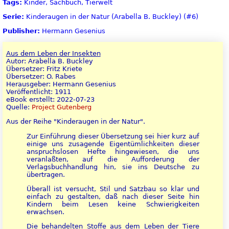
Tags:
Kinder, Sachbuch, Tierwelt
Serie:
Kinderaugen in der Natur (Arabella B. Buckley) (#6)
Publisher:
Hermann Gesenius
Aus dem Leben der Insekten
Autor: Arabella B. Buckley
Übersetzer: Fritz Kriete
Übersetzer: O. Rabes
Herausgeber: Hermann Gesenius
Veröffentlicht: 1911
eBook erstellt: 2022-07-23
Quelle:
Project Gutenberg
Aus der Reihe "Kinderaugen in der Natur".
Zur Einführung dieser Übersetzung sei hier kurz auf
einige uns zusagende Eigentümlichkeiten dieser
anspruchslosen Hefte hingewiesen, die uns
veranlaßten, auf die Aufforderung der
Verlagsbuchhandlung hin, sie ins Deutsche zu
übertragen.
Überall ist versucht, Stil und Satzbau so klar und
einfach zu gestalten, daß nach dieser Seite hin
Kindern beim Lesen keine Schwierigkeiten
erwachsen.
Die behandelten Stoffe aus dem Leben der Tiere