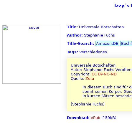
Izzy´s 
Title:
Universale Botschaften
Author:
Stephanie Fuchs
Title-Search:
Amazon.DE
Buchf
Tags:
Verschiedenes
Universale Botschaften
Autor: Stephanie Fuchs Veröffen
Copyright:
CC BY-NC-ND
Quelle:
Zulu
In diesem Buch sind für 
somit seinen Körper, Gei
In kurzen Sätzen beschrieb
(Stephanie Fuchs)
Download:
ePub
(159kB)