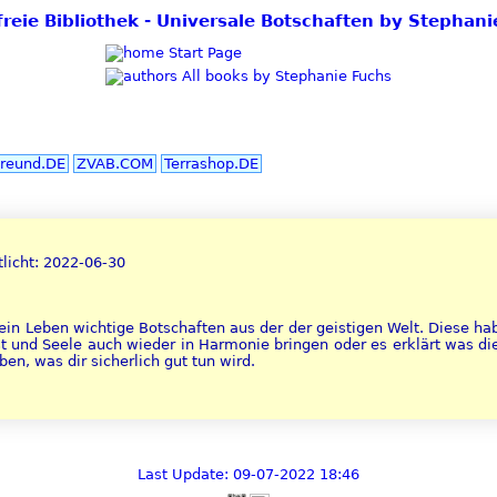
freie Bibliothek - Universale Botschaften by Stephan
Start Page
All books by Stephanie Fuchs
reund.DE
ZVAB.COM
Terrashop.DE
tlicht: 2022-06-30
dein Leben wichtige Botschaften aus der der geistigen Welt. Diese h
st und Seele auch wieder in Harmonie bringen oder es erklärt was di
en, was dir sicherlich gut tun wird.
Last Update: 09-07-2022 18:46