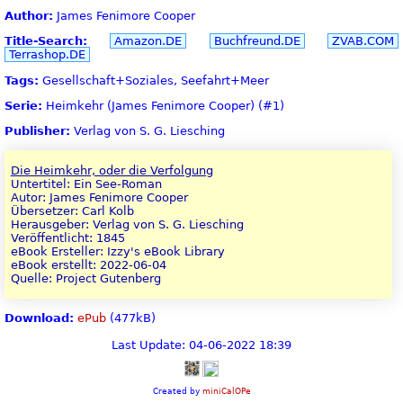
Author:
James Fenimore Cooper
Title-Search:
Amazon.DE
Buchfreund.DE
ZVAB.COM
Terrashop.DE
Tags:
Gesellschaft+Soziales, Seefahrt+Meer
Serie:
Heimkehr (James Fenimore Cooper) (#1)
Publisher:
Verlag von S. G. Liesching
Die Heimkehr, oder die Verfolgung
Untertitel: Ein See-Roman
Autor: James Fenimore Cooper
Übersetzer: Carl Kolb
Herausgeber: Verlag von S. G. Liesching
Veröffentlicht: 1845
eBook Ersteller: Izzy's eBook Library
eBook erstellt: 2022-06-04
Quelle: Project Gutenberg
Download:
ePub
(477kB)
Last Update: 04-06-2022 18:39
Created by
miniCalOPe