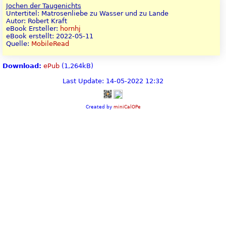
Jochen der Taugenichts
Untertitel: Matrosenliebe zu Wasser und zu Lande
Autor: Robert Kraft
eBook Ersteller:
hornhj
eBook erstellt: 2022-05-11
Quelle:
MobileRead
Download:
ePub
(1,264kB)
Last Update: 14-05-2022 12:32
Created by
miniCalOPe