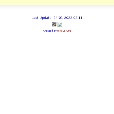
Last Update: 24-01-2022 02:11
Created by
miniCalOPe