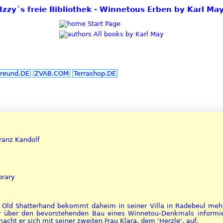
Izzy´s freie Bibliothek - Winnetous Erben by Karl Ma
Start Page
All books by Karl May
reund.DE
ZVAB.COM
Terrashop.DE
ranz Kandolf
brary
e Old Shatterhand bekommt daheim in seiner Villa in Radebeul me
er über den bevorstehenden Bau eines Winnetou-Denkmals informi
acht er sich mit seiner zweiten Frau Klara, dem 'Herzle', auf.