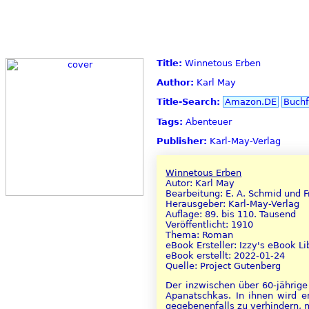
Title:
Winnetous Erben
Author:
Karl May
Title-Search:
Amazon.DE
Buchf
Tags:
Abenteuer
Publisher:
Karl-May-Verlag
Winnetous Erben
Autor: Karl May
Bearbeitung: E. A. Schmid und F
Herausgeber: Karl-May-Verlag
Auflage: 89. bis 110. Tausend
Veröffentlicht: 1910
Thema: Roman
eBook Ersteller: Izzy's eBook Li
eBook erstellt: 2022-01-24
Quelle: Project Gutenberg
Der inzwischen über 60-jährig
Apanatschkas. In ihnen wird 
gegebenenfalls zu verhindern, m